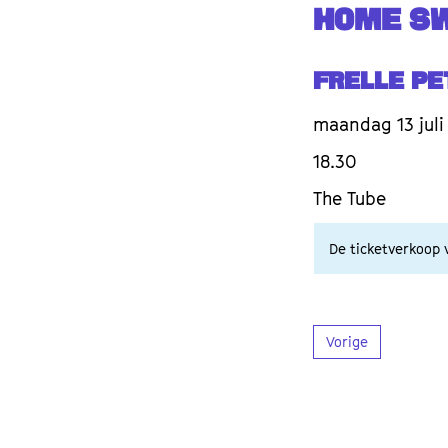
HOME S
Frelle P
maandag 13 juli
18.30
The Tube
De ticketverkoop v
Vorige