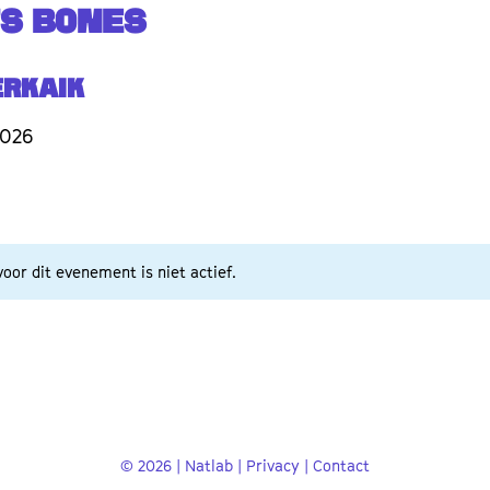
'S BONES
erkaik
2026
oor dit evenement is niet actief.
© 2026 | Natlab |
Privacy
|
Contact