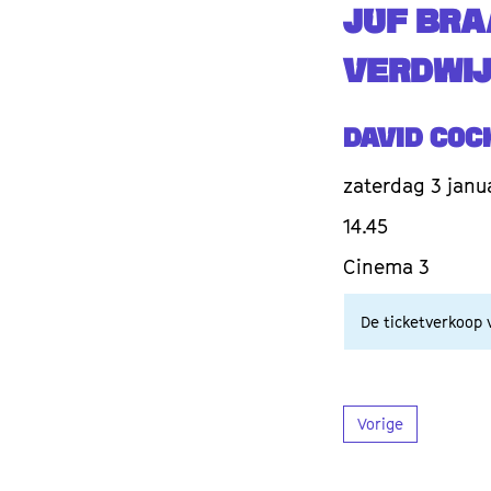
JUF BRA
VERDWIJ
David Coc
zaterdag 3 janu
14.45
Cinema 3
De ticketverkoop v
Vorige