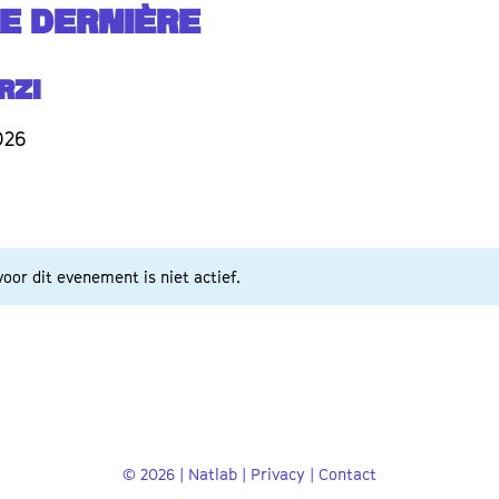
TE DERNIÈRE
rzi
026
oor dit evenement is niet actief.
© 2026 | Natlab |
Privacy
|
Contact