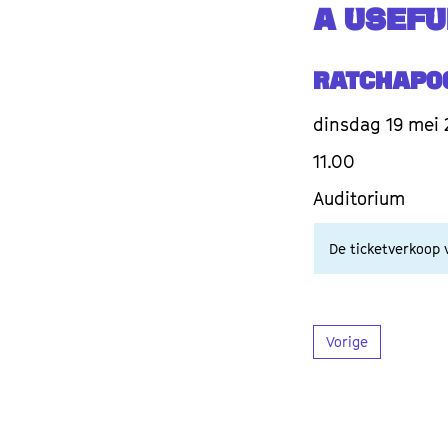
A USEFU
Ratchapo
dinsdag 19 mei 
11.00
Auditorium
De ticketverkoop v
Vorige