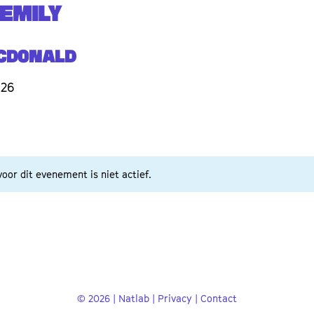
 EMILY
acDonald
026
oor dit evenement is niet actief.
© 2026 | Natlab |
Privacy
|
Contact