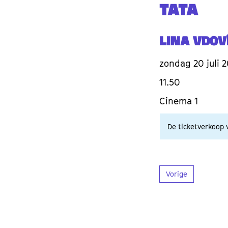
TATA
Lina Vdovî
zondag 20 juli 
11.50
Cinema 1
De ticketverkoop v
Vorige