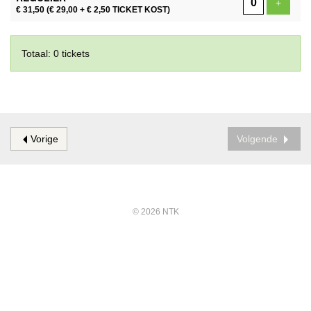
Voeg ti
+
€ 31,50
(€ 29,00 + € 2,50 TICKET KOST)
Totaal: 0 tickets
Vorige
Volgende
© 2026 NTK