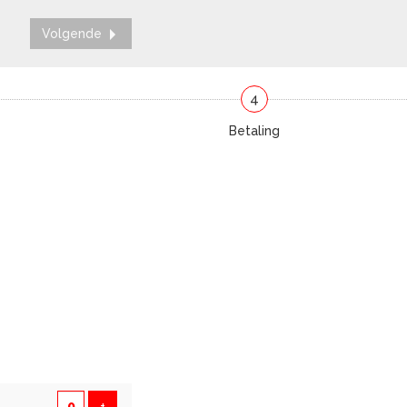
Volgende
4
Betaling
Voeg ticket toe
+