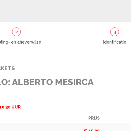
2
3
ling- en afleverwijze
Identificatie
CKETS
LO: ALBERTO MESIRCA
10:30 UUR
PRIJS
AANTAL
TICKETS
€
15,00