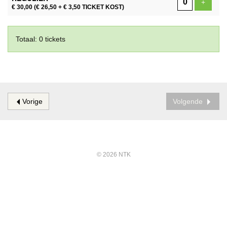
Voeg ti
+
€ 30,00
(€ 26,50 + € 3,50 TICKET KOST)
Totaal: 0 tickets
Vorige
Volgende
© 2026 NTK