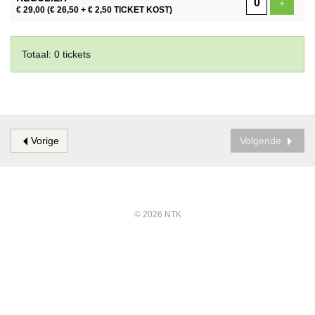
Voeg ti
+
€ 29,00
(€ 26,50 + € 2,50 TICKET KOST)
Totaal: 0 tickets
Vorige
Volgende
© 2026 NTK