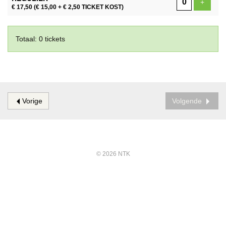
Voeg ti
+
€ 17,50
(€ 15,00 + € 2,50 TICKET KOST)
Totaal: 0 tickets
Vorige
Volgende
© 2026 NTK