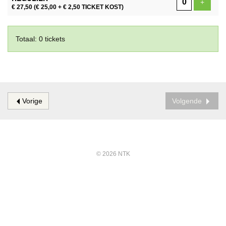
Voeg ti
+
€ 27,50
(€ 25,00 + € 2,50 TICKET KOST)
Totaal: 0 tickets
Vorige
Volgende
© 2026 NTK