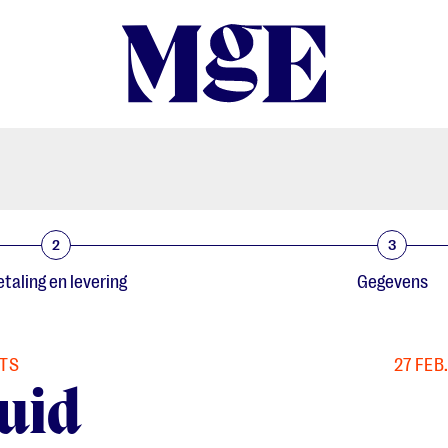
2
3
taling en levering
Gegevens
ETS
27 FEB.
uid