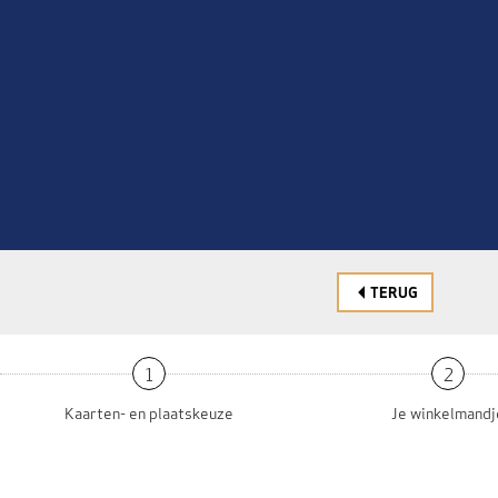
TERUG
1
2
Kaarten- en plaatskeuze
Je winkelmandj