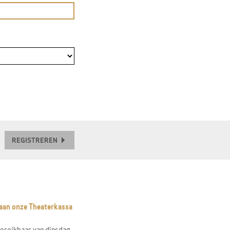
REGISTREREN
t aan onze Theaterkassa
ereikbaar van dinsdag