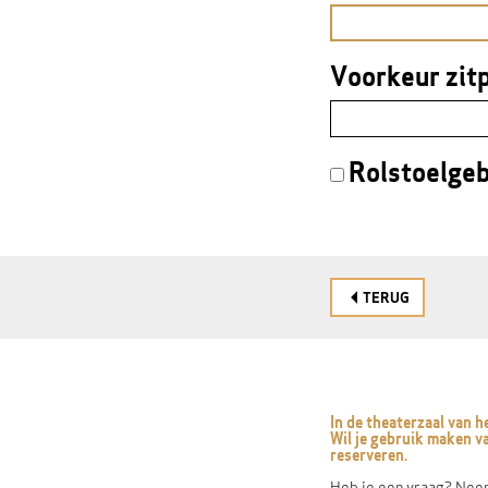
VERPLICHT
VELD
Voorkeur zitp
VERPLICHT
VELD
Rolstoelgeb
TERUG
In de theaterzaal van 
Wil je gebruik maken va
reserveren.
Heb je een vraag? Neem