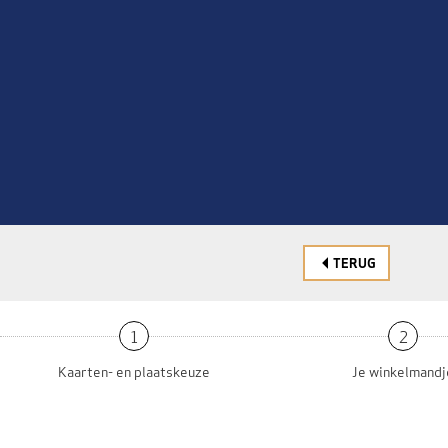
TERUG
1
2
Kaarten- en plaatskeuze
Je winkelmandj