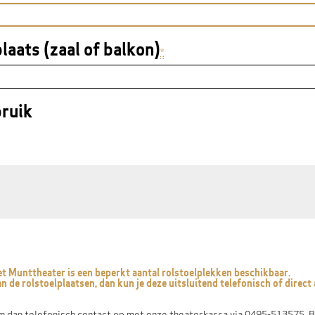
laats (zaal of balkon)
*
ruik
het Munttheater is een beperkt aantal rolstoelplekken beschikbaar.
n de rolstoelplaatsen, dan kun je deze uitsluitend telefonisch of direc
 dan telefonisch contact op met onze theaterkassa via 0495-513575. B