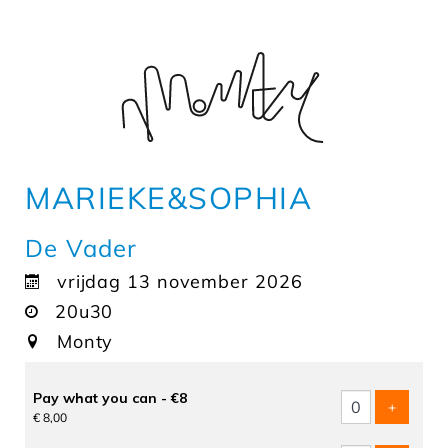
MARIEKE&SOPHIA
De Vader
vrijdag 13 november 2026
20u30
Monty
Aantal
Pay what you can - €8
tickets
voeg tic
+
€ 8,00