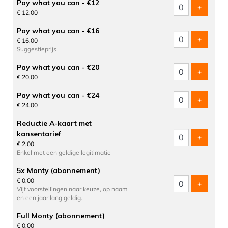
Pay what you can - €12
voeg tic
+
€ 12,00
Pay what you can - €16
voeg tic
+
€ 16,00
Suggestieprijs
Pay what you can - €20
voeg tic
+
€ 20,00
Pay what you can - €24
voeg tic
+
€ 24,00
Reductie A-kaart met
kansentarief
voeg tic
+
€ 2,00
Enkel met een geldige legitimatie
5x Monty (abonnement)
€ 0,00
voeg tic
+
Vijf voorstellingen naar keuze, op naam
en een jaar lang geldig.
Full Monty (abonnement)
€ 0,00