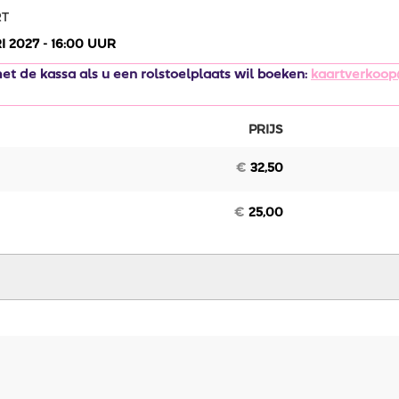
RT
 2027 - 16:00 UUR
t de kassa als u een rolstoelplaats wil boeken:
kaartverkoop
PRIJS
AANTAL
TICKETS
€
32,50
€
25,00