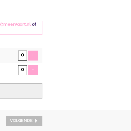
@meervaart.nl
of
VOEG TICKET TOE
+
VOEG TICKET TOE
+
VOLGENDE