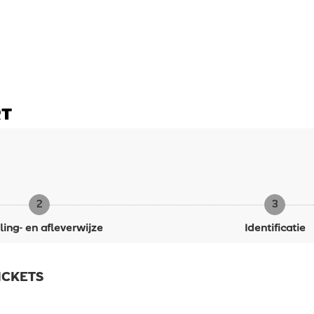
2
3
ling- en afleverwijze
Identificatie
ICKETS