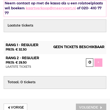
Neem contact op met de kassa als u een rolstoelplaats
wil boeken:
kaartverkoop@meervaart.nl
of 020- 410 77
77
Laatste tickets
AANTAL
RANG 1 - REGULIER
TICKETS
GEEN TICKETS BESCHIKBAAR
PRIJS: € 32,50
RANG 2 - REGULIER
VOEG 
+
PRIJS: € 29,50
LAATSTE TICKETS
Totaal: 0 tickets
VORIGE
VOLGENDE