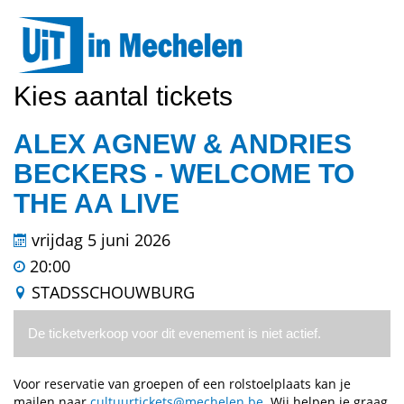
Kies aantal tickets
ALEX AGNEW & ANDRIES
BECKERS - WELCOME TO
THE AA LIVE
vrijdag 5 juni 2026
20:00
STADSSCHOUWBURG
De ticketverkoop voor dit evenement is niet actief.
Voor reservatie van groepen of een rolstoelplaats kan je
mailen naar
cultuurtickets@mechelen.be
. Wij helpen je graag