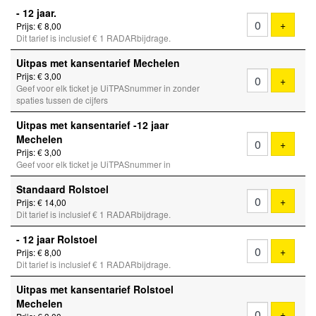
- 12 jaar.
Voeg ti
+
Prijs: € 8,00
Dit tarief is inclusief € 1 RADARbijdrage.
Uitpas met kansentarief Mechelen
Prijs: € 3,00
Voeg ti
+
Geef voor elk ticket je UiTPASnummer in zonder
spaties tussen de cijfers
Uitpas met kansentarief -12 jaar
Mechelen
Voeg ti
+
Prijs: € 3,00
Geef voor elk ticket je UiTPASnummer in
Standaard Rolstoel
Voeg ti
+
Prijs: € 14,00
Dit tarief is inclusief € 1 RADARbijdrage.
- 12 jaar Rolstoel
Voeg ti
+
Prijs: € 8,00
Dit tarief is inclusief € 1 RADARbijdrage.
Uitpas met kansentarief Rolstoel
Mechelen
Voeg ti
+