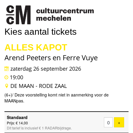
Kies aantal tickets
ALLES KAPOT
Arend Peeters en Ferre Vuye
zaterdag 26 september 2026
19:00
DE MAAN - RODE ZAAL
(6+)/ Deze voorstelling komt niet in aanmerking voor de
MAANpas.
Aantal
Standaard
tickets
Voeg ti
+
Prijs: € 14,00
Dit tarief is inclusief € 1 RADARbijdrage.