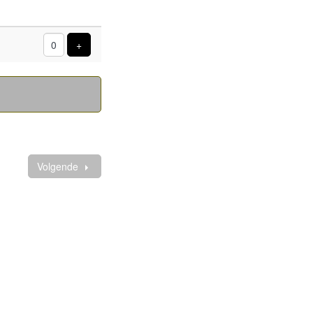
al
ucten
Voeg product toe
+
Volgende