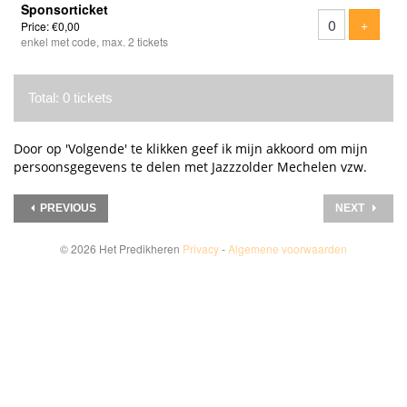
Sponsorticket
Add tic
+
Price: €0,00
enkel met code, max. 2 tickets
Total: 0 tickets
Door op 'Volgende' te klikken geef ik mijn akkoord om mijn
persoonsgegevens te delen met Jazzzolder Mechelen vzw.
PREVIOUS
NEXT
© 2026 Het Predikheren
Privacy
-
Algemene voorwaarden