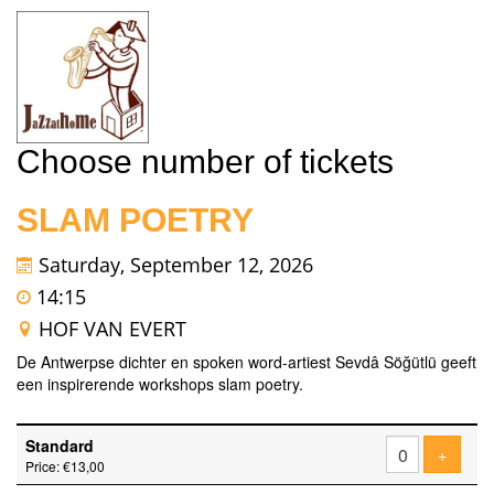
Choose number of tickets
SLAM POETRY
Saturday, September 12, 2026
14:15
HOF VAN EVERT
De Antwerpse dichter en spoken word-artiest Sevdâ Söğütlü geeft
een inspirerende workshops slam poetry.
Number
Standard
of
Add tic
+
Price: €13,00
tickets