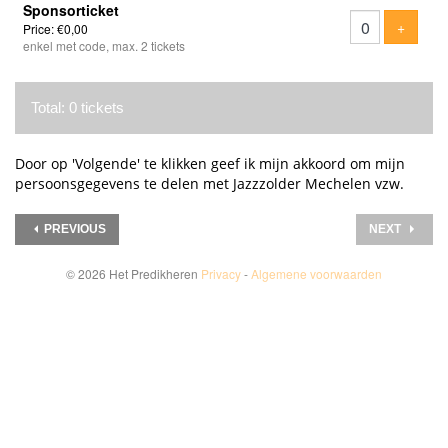
Sponsorticket
Add tic
+
Price: €0,00
enkel met code, max. 2 tickets
Total: 0 tickets
Door op 'Volgende' te klikken geef ik mijn akkoord om mijn
persoonsgegevens te delen met Jazzzolder Mechelen vzw.
PREVIOUS
NEXT
© 2026 Het Predikheren
Privacy
-
Algemene voorwaarden