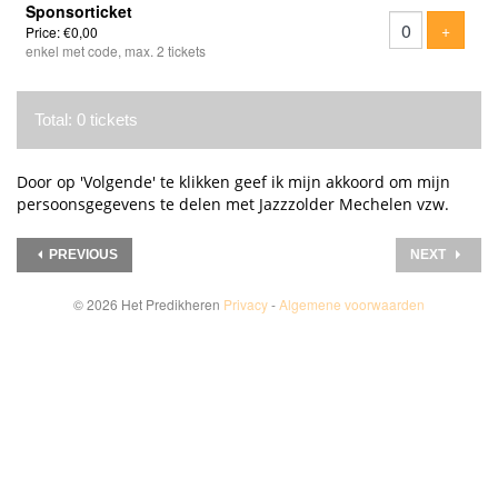
Sponsorticket
Add tic
+
Price: €0,00
enkel met code, max. 2 tickets
Total: 0 tickets
Door op 'Volgende' te klikken geef ik mijn akkoord om mijn
persoonsgegevens te delen met Jazzzolder Mechelen vzw.
PREVIOUS
NEXT
© 2026 Het Predikheren
Privacy
-
Algemene voorwaarden