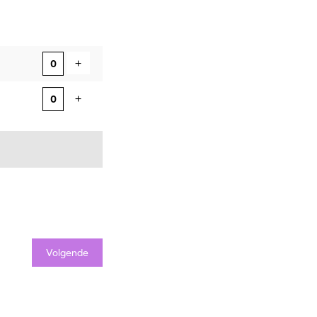
Voeg ticket toe
+
Voeg ticket toe
+
Volgende