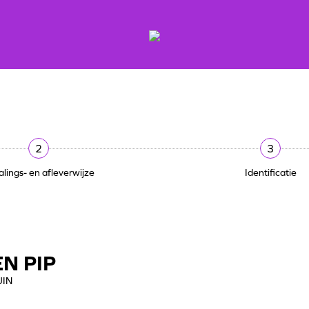
2
3
alings- en afleverwijze
Identificatie
N PIP
UIN