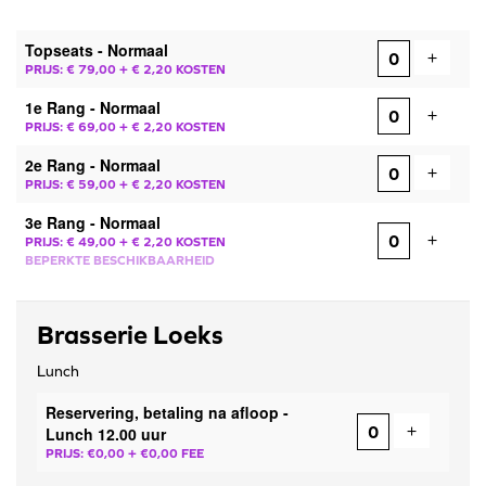
AANTAL
Topseats - Normaal
TICKETS
Voeg ti
+
PRIJS: € 79,00
+ € 2,20 KOSTEN
1e Rang - Normaal
Voeg ti
+
PRIJS: € 69,00
+ € 2,20 KOSTEN
2e Rang - Normaal
Voeg ti
+
PRIJS: € 59,00
+ € 2,20 KOSTEN
3e Rang - Normaal
Voeg ti
+
PRIJS: € 49,00
+ € 2,20 KOSTEN
BEPERKTE BESCHIKBAARHEID
Brasserie Loeks
Lunch
Reservering, betaling na afloop -
Voeg ticke
+
Lunch 12.00 uur
PRIJS: €0,00
+ €0,00 FEE