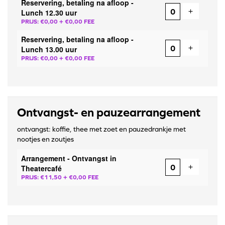
Reservering, betaling na afloop -
Voeg ticke
+
Lunch 12.30 uur
PRIJS: €0,00
+ €0,00 FEE
Reservering, betaling na afloop -
Voeg ticke
+
Lunch 13.00 uur
PRIJS: €0,00
+ €0,00 FEE
Ontvangst- en pauzearrangement
ontvangst: koffie, thee met zoet en pauzedrankje met
nootjes en zoutjes
Arrangement - Ontvangst in
Voeg ticke
+
Theatercafé
PRIJS: €11,50
+ €0,00 FEE