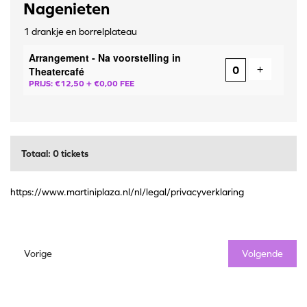
Nagenieten
1 drankje en borrelplateau
Arrangement - Na voorstelling in
Voeg ticke
+
Theatercafé
PRIJS: €12,50
+ €0,00 FEE
Totaal: 0 tickets
https://www.martiniplaza.nl/nl/legal/privacyverklaring
Vorige
Volgende