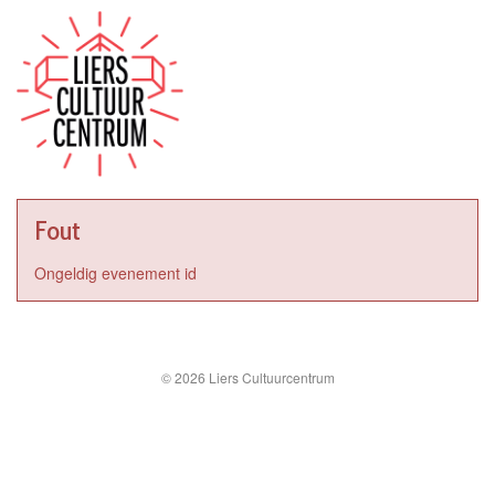
Fout
Ongeldig evenement id
© 2026 Liers Cultuurcentrum