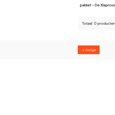
pakket - De Klaproo
Totaal: 0 producte
Vorige