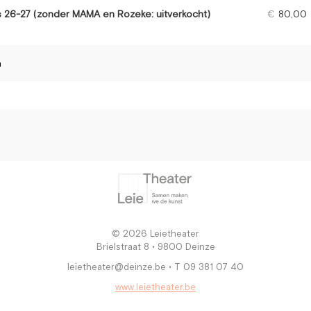
s 26-27 (zonder MAMA en Rozeke: uitverkocht)
€
80,00
n
© 2026 Leietheater
Brielstraat 8 • 9800 Deinze
leietheater@deinze.be • T 09 381 07 40
www.leietheater.be