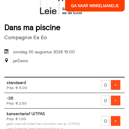
GA NAAR WINKELMANDJE
Dans ma piscine
Compagnie Ea Eo
zondag 30 augustus 2026 15:00
jarDeins
Aantal
standaard
tickets
Voeg t
+
Prijs: € 5,00
-26
Voeg t
+
Prijs: € 2,50
kansentarief UiTPAS
Prijs: € 1,00
Voeg t
+
geef voor elk ticket het nummer van je 'UiTPAS
Leie Schelde' met kansenstatuut in