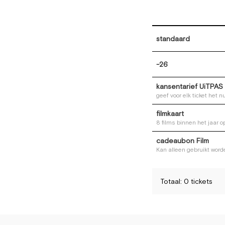
standaard
-26
kansentarief UiTPAS
geef voor elk ticket het
filmkaart
8 films binnen het jaar 
cadeaubon Film
Kan alleen gebruikt wor
Totaal: 0 tickets