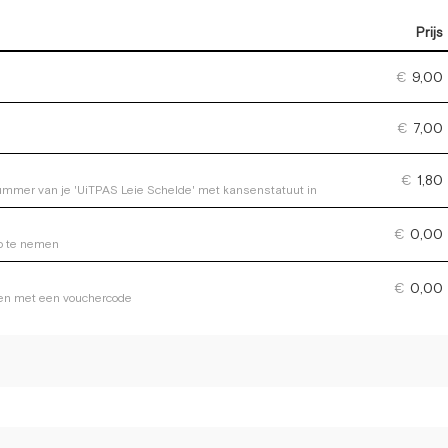
Prijs
€
9,00
€
7,00
€
1,80
 nummer van je 'UiTPAS Leie Schelde' met kansenstatuut in
€
0,00
op te nemen
€
0,00
den met een vouchercode