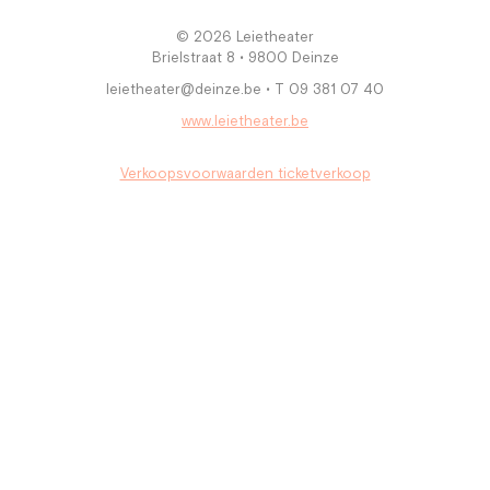
© 2026 Leietheater
Brielstraat 8 • 9800 Deinze
leietheater@deinze.be • T 09 381 07 40
www.leietheater.be
Verkoopsvoorwaarden ticketverkoop