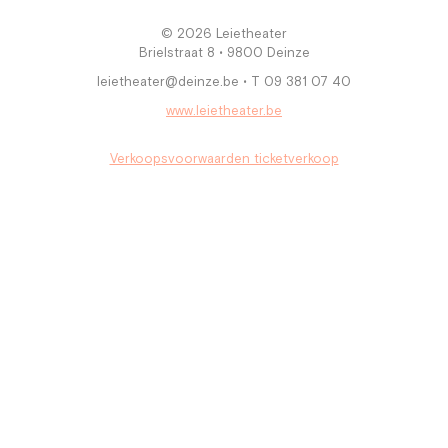
© 2026 Leietheater
Brielstraat 8 • 9800 Deinze
leietheater@deinze.be • T 09 381 07 40
www.leietheater.be
Verkoopsvoorwaarden ticketverkoop