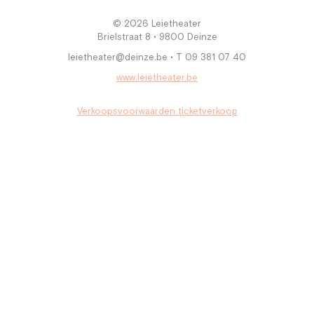
© 2026 Leietheater
Brielstraat 8 • 9800 Deinze
leietheater@deinze.be • T 09 381 07 40
www.leietheater.be
Verkoopsvoorwaarden ticketverkoop