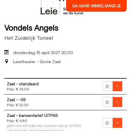
GA NAAR WINKELMANDJE
Vondels Angels
Het Zuidelijk Toneel
donderdag 15 april 2027 20:00
Leietheater - Grote Zaal
Aantal
Zaal - standaard
tickets
Voeg t
+
Prijs: € 24,00
Zaal - -26
Voeg t
+
Prijs: € 12,00
Zaal - kansentarief UiTPAS
Prijs: € 4,80
Voeg t
+
geef voor elk ticket het nummer van je 'UiTPAS
Leie Schelde' met kansenstatuut in