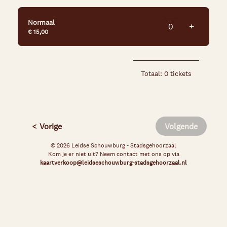
Normaal
Voeg tick
+
€ 15,00
Totaal: 0 tickets
Vorige
Volgende
© 2026 Leidse Schouwburg - Stadsgehoorzaal
Kom je er niet uit? Neem contact met ons op via
kaartverkoop@leidseschouwburg-stadsgehoorzaal.nl