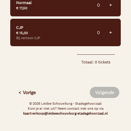
Normaal
Voeg tick
+
€ 17,50
CJP
Voeg tick
+
€ 15,00
Bij vertoon CJP
Totaal: 0 tickets
Vorige
Volgende
© 2026 Leidse Schouwburg - Stadsgehoorzaal
Kom je er niet uit? Neem contact met ons op via
kaartverkoop@leidseschouwburg-stadsgehoorzaal.nl