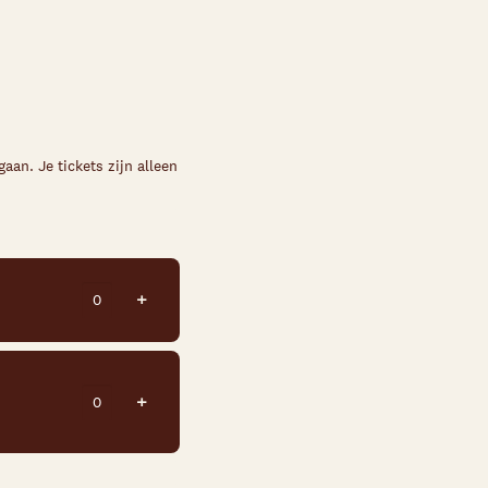
an. Je tickets zijn alleen
Voeg ticket toe
+
Voeg ticket toe
+