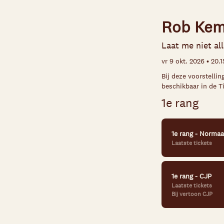
Rob Ke
Laat me niet al
vr 9 okt. 2026 • 20
Bij deze voorstelli
beschikbaar in de T
1e rang
1e rang - Normaa
Laatste tickets
1e rang - CJP
Laatste tickets
Bij vertoon CJP