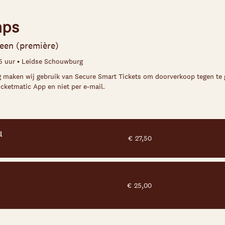
mps
leen (première)
.15 uur • Leidse Schouwburg
ng maken wij gebruik van Secure Smart Tickets om doorverkoop tegen te ga
icketmatic App en niet per e-mail.
l
€
27,50
€
25,00