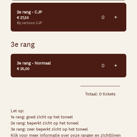
2e rang - CJP
Voeg tick
+
€ 27,50
Bij vertoon CJP
3e rang
3e rang - Normaal
Voeg tick
+
€ 25,00
Totaal: 0 tickets
Let op:
1e rang: goed zicht op het toneel
2e rang: beperkt zicht op het toneel
3e rang: zeer beperkt zicht op het toneel
Kijk voor meer informatie over onze rangen en zichtlijnen