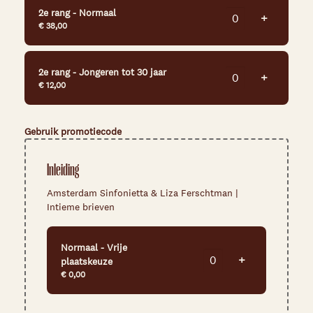
2e rang - Normaal
Voeg tick
+
€ 38,00
2e rang - Jongeren tot 30 jaar
Voeg tick
+
€ 12,00
Gebruik promotiecode
Inleiding
Amsterdam Sinfonietta & Liza Ferschtman |
Intieme brieven
Normaal - Vrije
Voeg ticket to
+
plaatskeuze
€ 0,00