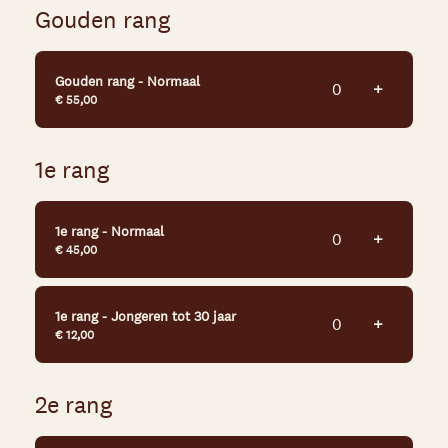
Gouden rang
Gouden rang - Normaal
Voeg tick
+
€ 55,00
1e rang
1e rang - Normaal
Voeg tick
+
€ 45,00
1e rang - Jongeren tot 30 jaar
Voeg tick
+
€ 12,00
2e rang