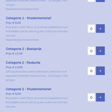
beperkte mobiliteit, leerkrachten, -26 jarigen, +65
jarigen
Beperkte beschikbaarheid
Categorie 1 - Studententarief
Prijs: € 8,00
Nog geen code? Stuur je inschrijvingsbewijs naar
VOEG 
+
tickets@kvs.be en ontvang een code voor het hele
seizoen.
Beperkte beschikbaarheid
Categorie 2 - Basisprijs
VOEG 
+
Prijs: € 15,00
Categorie 2 - Reductie
Prijs: € 10,00
VOEG 
+
OKO pashouders, werkzoekenden, personen met
beperkte mobiliteit, leerkrachten, -26 jarigen, +65
jarigen
Categorie 2 - Studententarief
Prijs: € 8,00
VOEG 
+
Nog geen code? Stuur je inschrijvingsbewijs naar
tickets@kvs.be en ontvang een code voor het hele
seizoen.