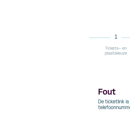
1
Tickets- en
plaatskeuze
Fout
De ticketlink i
telefoonnumme