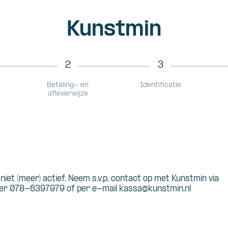
Kunstmin
2
3
Betaling- en
Identificatie
afleverwijze
s niet (meer) actief. Neem s.v.p. contact op met Kunstmin via
r 078-6397979 of per e-mail kassa@kunstmin.nl