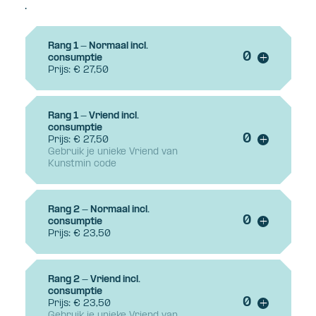
.
Rang 1 - Normaal incl.
Voeg ticke
consumptie
+
Prijs: € 27,50
Rang 1 - Vriend incl.
consumptie
Voeg ticke
Prijs: € 27,50
+
Gebruik je unieke Vriend van
Kunstmin code
Rang 2 - Normaal incl.
Voeg ticke
consumptie
+
Prijs: € 23,50
Rang 2 - Vriend incl.
consumptie
Voeg ticke
Prijs: € 23,50
+
Gebruik je unieke Vriend van