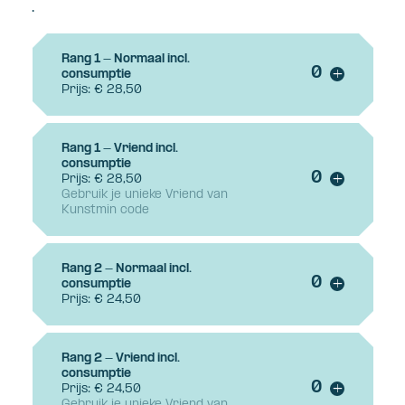
.
Rang 1 - Normaal incl.
Voeg ticke
consumptie
+
Prijs: € 28,50
Rang 1 - Vriend incl.
consumptie
Voeg ticke
Prijs: € 28,50
+
Gebruik je unieke Vriend van
Kunstmin code
Rang 2 - Normaal incl.
Voeg ticke
consumptie
+
Prijs: € 24,50
Rang 2 - Vriend incl.
consumptie
Voeg ticke
Prijs: € 24,50
+
Gebruik je unieke Vriend van