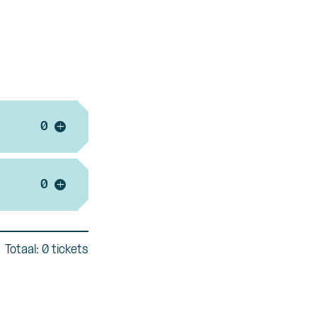
Voeg ticket toe
+
Voeg ticket toe
+
Totaal: 0 tickets