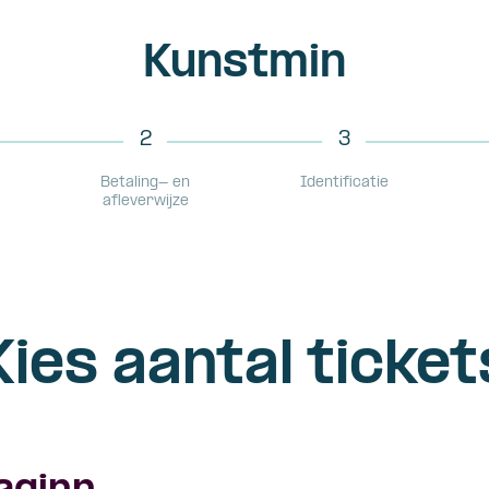
Kunstmin
2
3
Betaling- en
Identificatie
afleverwijze
Kies aantal ticket