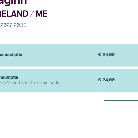
aginn
RELAND / ME
t 2027 20:15
 consumptie
€
24,00
onsumptie
€
24,00
ieke Vriend van Kunstmin code