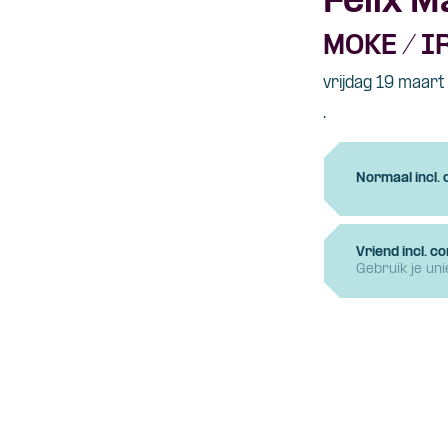
Felix M
MOKE / I
vrijdag 19 maar
.
Normaal incl.
Vriend incl. c
Gebruik je un