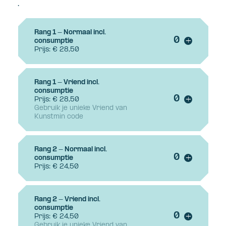
.
Rang 1 - Normaal incl.
Voeg ticke
consumptie
+
Prijs: € 28,50
Rang 1 - Vriend incl.
consumptie
Voeg ticke
Prijs: € 28,50
+
Gebruik je unieke Vriend van
Kunstmin code
Rang 2 - Normaal incl.
Voeg ticke
consumptie
+
Prijs: € 24,50
Rang 2 - Vriend incl.
consumptie
Voeg ticke
Prijs: € 24,50
+
Gebruik je unieke Vriend van