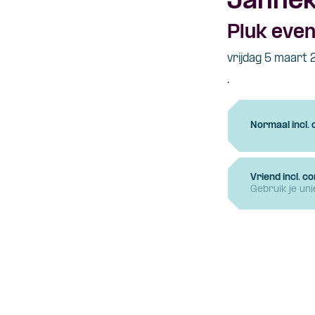
Janneke
Pluk even
vrijdag 5 maart
.
Normaal incl.
Vriend incl. c
Gebruik je un