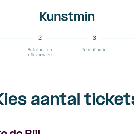
Kunstmin
2
3
Betaling- en
Identificatie
afleverwijze
Kies aantal ticket