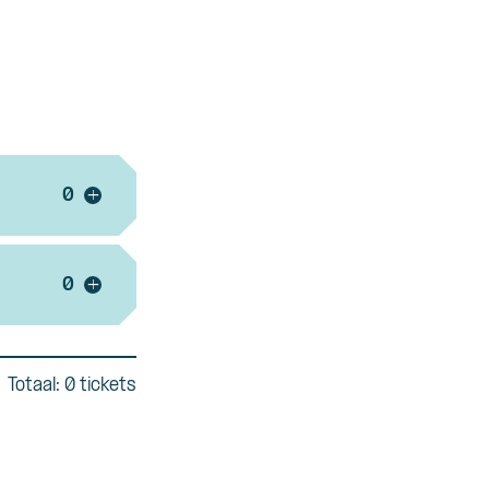
Voeg ticket toe
+
Voeg ticket toe
+
Totaal: 0 tickets