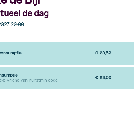
 de Bijl
tueel de dag
 2027 20:00
 consumptie
€
23,50
onsumptie
€
23,50
ieke Vriend van Kunstmin code