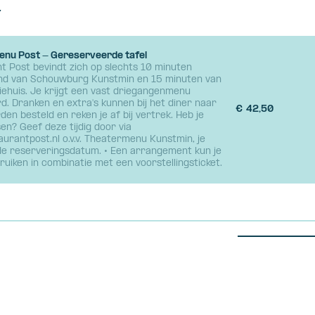
7
nu Post - Gereserveerde tafel
t Post bevindt zich op slechts 10 minuten
nd van Schouwburg Kunstmin en 15 minuten van
iehuis. Je krijgt een vast driegangenmenu
d. Dranken en extra's kunnen bij het diner naar
€
42,50
en besteld en reken je af bij vertrek. Heb je
en? Geef deze tijdig door via
aurantpost.nl o.v.v. Theatermenu Kunstmin, je
e reserveringsdatum. • Een arrangement kun je
ruiken in combinatie met een voorstellingsticket.