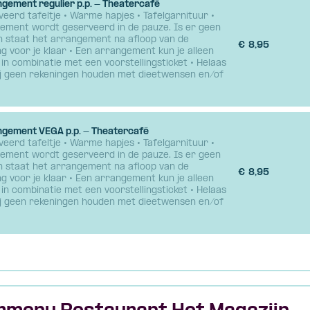
ngement regulier p.p. - Theatercafé
eerd tafeltje • Warme hapjes • Tafelgarnituur •
ement wordt geserveerd in de pauze. Is er geen
n staat het arrangement na afloop van de
€
8,95
ng voor je klaar • Een arrangement kun je alleen
in combinatie met een voorstellingsticket • Helaas
j geen rekeningen houden met dieetwensen en/of
ngement VEGA p.p. - Theatercafé
eerd tafeltje • Warme hapjes • Tafelgarnituur •
ement wordt geserveerd in de pauze. Is er geen
n staat het arrangement na afloop van de
€
8,95
ng voor je klaar • Een arrangement kun je alleen
in combinatie met een voorstellingsticket • Helaas
j geen rekeningen houden met dieetwensen en/of