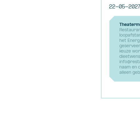
22-05-202
Theaterme
Restauran
loopafsta
het Energ
geserveer
keuze word
dieetwens
info@rest
naam en d
alleen geb