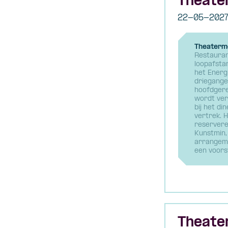
Theate
22-05-202
Theaterme
Restauran
loopafsta
het Energ
driegange
hoofdgere
wordt ver
bij het di
vertrek. H
reservere
Kunstmin,
arrangeme
een voorst
Theate