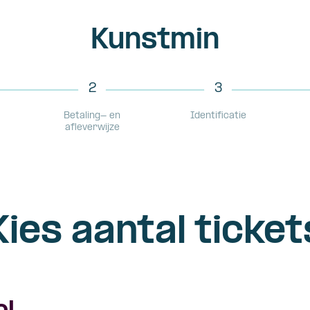
Kunstmin
2
3
Betaling- en
Identificatie
afleverwijze
Kies aantal ticket