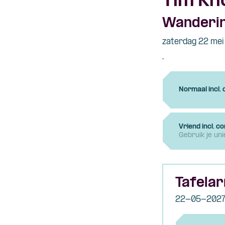
Tim Kn
Wanderi
zaterdag 22 mei
.
Normaal incl.
Vriend incl. c
Gebruik je un
Tafelar
22-05-202