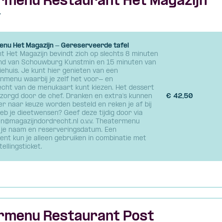
rmenu Restaurant Het Magazijn
7
nu Het Magazijn - Gereserveerde tafel
t Het Magazijn bevindt zich op slechts 8 minuten
nd van Schouwburg Kunstmin en 15 minuten van
iehuis. Je kunt hier genieten van een
nmenu waarbij je zelf het voor- en
cht van de menukaart kunt kiezen. Het dessert
zorgd door de chef. Dranken en extra's kunnen
€
42,50
ner naar keuze worden besteld en reken je af bij
eb je dieetwensen? Geef deze tijdig door via
n@magazijndordrecht.nl o.v.v. Theatermenu
 je naam en reserveringsdatum. Een
nt kun je alleen gebruiken in combinatie met
ellingsticket.
rmenu Restaurant Post