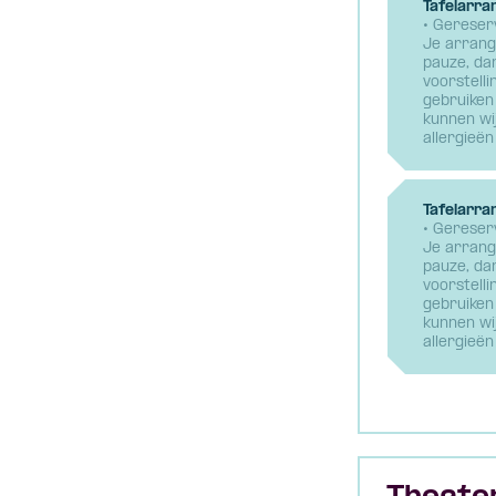
Tafelarra
• Gereserv
Je arrang
pauze, da
voorstelli
gebruiken 
kunnen wi
allergieën
Tafelarra
• Gereserv
Je arrang
pauze, da
voorstelli
gebruiken 
kunnen wi
allergieën