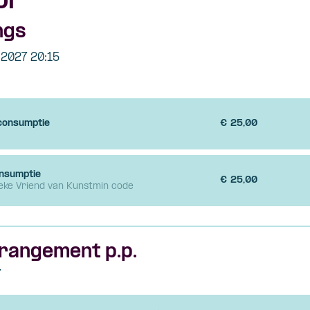
ol
ngs
 2027 20:15
 consumptie
€
25,00
onsumptie
€
25,00
ieke Vriend van Kunstmin code
rangement p.p.
7