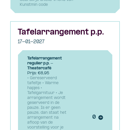
Kunstmin code
Tafelarrangement p.p.
17-01-2027
Tafelarrangement
regulier p.p. -
Theatercafé
Prijs: €8,95
• Gereserveerd
tafeltje • Warme
hapjes •
Tafelgarnituur • Je
arrangement wordt
geserveerd in de
pauze. Is er geen
pauze, dan staat het
Voeg ticket t
arrangement na
+
afloop van de
voorstelling voor je