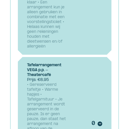
klaar • Een
arrangement kun je
alleen gebruiken in
combinatie met een
voorstellingsticket •
Helaas kunnen wij
geen rekeningen
houden met
dieetwensen en/of
allergieën
Tafelarrangement
VEGA p.p. -
Theatercafé
Prijs: €8,95
• Gereserveerd
tafeltje • Warme
hapjes •
Tafelgarnituur • Je
arrangement wordt
geserveerd in de
pauze. Is er geen
pauze, dan staat het
Voeg ticket t
arrangement na
+
afloop van de