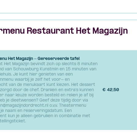
rmenu Restaurant Het Magazijn
nu Het Magazijn - Gereserveerde tafel
t Het Magazijn bevindt zich op slechts 8 minuten
nd van Schouwburg Kunstmin en 15 minuten van
iehuis. Je kunt hier genieten van een
nmenu waarbij je zelf het voor- en
cht van de menukaart kunt kiezen. Het dessert
zorgd door de chef. Dranken en extra's kunnen
€
42,50
ner naar keuze worden besteld en reken je af bij
eb je dieetwensen? Geef deze tijdig door via
n@magazijndordrecht.nl o.v.v. Theatermenu
 je naam en reserveringsdatum. Een
nt kun je alleen gebruiken in combinatie met
ellingsticket.