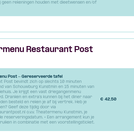
j geen rekeningen houden met dieetwensen en/of
rmenu Restaurant Post
nu Post - Gereserveerde tafel
t Post bevindt zich op slechts 10 minuten
nd van Schouwburg Kunstmin en 15 minuten van
iehuis. Je krijgt een vast driegangenmenu
d. Dranken en extra's kunnen bij het diner naar
€
42,50
en besteld en reken je af bij vertrek. Heb je
en? Geef deze tijdig door via
aurantpost.nl o.v.v. Theatermenu Kunstmin, je
e reserveringsdatum. • Een arrangement kun je
ruiken in combinatie met een voorstellingsticket.