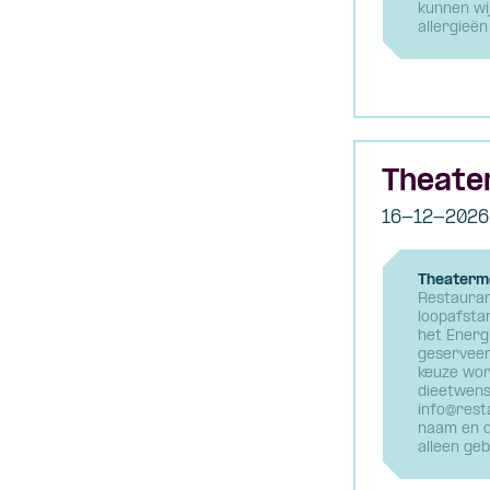
kunnen wi
allergieën
Theate
16-12-2026
Theaterme
Restauran
loopafsta
het Energ
geserveer
keuze word
dieetwens
info@rest
naam en d
alleen geb