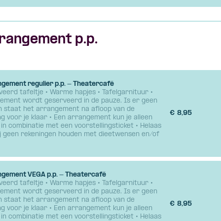
rangement p.p.
ngement regulier p.p. - Theatercafé
eerd tafeltje • Warme hapjes • Tafelgarnituur •
ement wordt geserveerd in de pauze. Is er geen
n staat het arrangement na afloop van de
€
8,95
ng voor je klaar • Een arrangement kun je alleen
in combinatie met een voorstellingsticket • Helaas
j geen rekeningen houden met dieetwensen en/of
ngement VEGA p.p. - Theatercafé
eerd tafeltje • Warme hapjes • Tafelgarnituur •
ement wordt geserveerd in de pauze. Is er geen
n staat het arrangement na afloop van de
€
8,95
ng voor je klaar • Een arrangement kun je alleen
in combinatie met een voorstellingsticket • Helaas