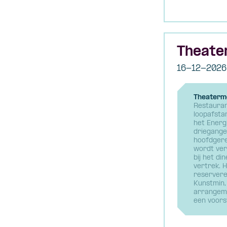
Theate
16-12-2026
Theaterme
Restauran
loopafsta
het Energ
driegange
hoofdgere
wordt ver
bij het di
vertrek. H
reservere
Kunstmin,
arrangeme
een voorst