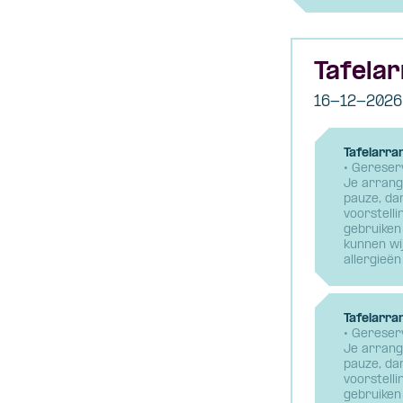
Tafelar
16-12-2026
Tafelarra
• Gereserv
Je arrang
pauze, da
voorstelli
gebruiken 
kunnen wi
allergieën
Tafelarra
• Gereserv
Je arrang
pauze, da
voorstelli
gebruiken 