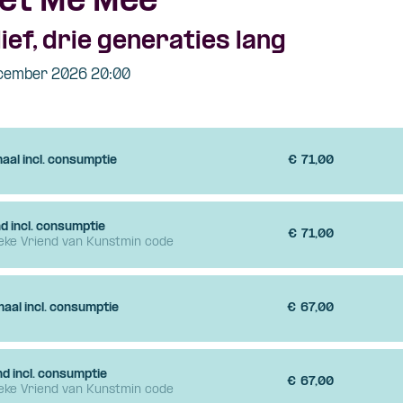
Met Me Mee
lief, drie generaties lang
cember 2026 20:00
aal incl. consumptie
€
71,00
d incl. consumptie
€
71,00
ieke Vriend van Kunstmin code
aal incl. consumptie
€
67,00
nd incl. consumptie
€
67,00
ieke Vriend van Kunstmin code