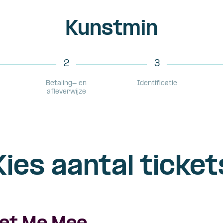
Kunstmin
2
3
Betaling- en
Identificatie
afleverwijze
Kies aantal ticket